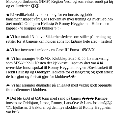
Motorsportforbunds (NMF) Region Vest, og som reiser rundt på lø
og er Juryleder 👏👏
🎄På vedlikehold av baner – og for en innsats og jobb
banemannskapet vårt gjør i forkant av hver trening og hvert løp hel
året rundt‼️ Oddbjørn Hellestø & Ronny Heggheim – Helter uten
kapper - vi klapper og bukker ✨✨
🎄Vi har totalt 13 aktive Sikkerhetsledere som stiller på trening og
sørger for at banene kan holdes åpne for kjøring hele året – nesten!
🎄Vi har investert i traktor - en Case IH Puma 165CVX
🎄 Vi har arranger ✨BSMX-Klubbløp 2025 & 55-års markering
som MX-klubb✨ Nesten det kjekkeste i løpet av året var å få
overrekke Innsatspokal til Ronny Heggheim og en Æresblankett til
Heidi Hellestø og Oddbjørn Hellestø for et langvarig og godt arbei
de har gjort og fortsatt gjør for klubben🌟💫
🎄 Vi har arranger dugnader på anlegget med veldig godt oppmøte
fra medlemmer i klubben.
🎄Det ble kjørt ut 650 tonn med sand på banen 🚜🚜🚜 Kjempe
innsats av Oddbjørn, Lasse, Ronny, Lars-Ove & Lars-Joakim👏👏
👏1 hjullaster, 3 traktorer og den nye slodden til Ronny Heggheim
var bruk .