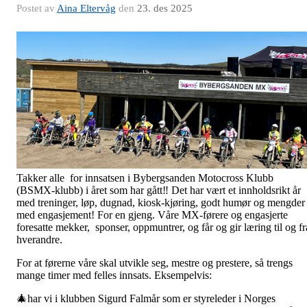
Postet av
Aina Eltervåg
den
23. des 2025
Takker alle for innsatsen i Bybergsanden Motocross Klubb
(BSMX-klubb) i året som har gått‼️ Det har vært et innholdsrikt år
med treninger, løp, dugnad, kiosk-kjøring, godt humør og mengder
med engasjement! For en gjeng. Våre MX-førere og engasjerte
foresatte mekker, sponser, oppmuntrer, og får og gir læring til og fr
hverandre.
For at førerne våre skal utvikle seg, mestre og prestere, så trengs
mange timer med felles innsats. Eksempelvis:
🎄har vi i klubben Sigurd Falmår som er styreleder i Norges