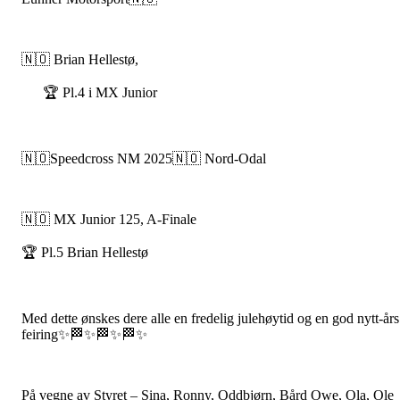
🇳🇴 Brian Hellestø,
🏆 Pl.4 i MX Junior
🇳🇴Speedcross NM 2025🇳🇴 Nord-Odal
🇳🇴 MX Junior 125, A-Finale
🏆 Pl.5 Brian Hellestø
Med dette ønskes dere alle en fredelig julehøytid og en god nytt-års
feiring✨🏁✨🏁✨🏁✨
På vegne av Styret – Sina, Ronny, Oddbjørn, Bård Owe, Ola, Ole