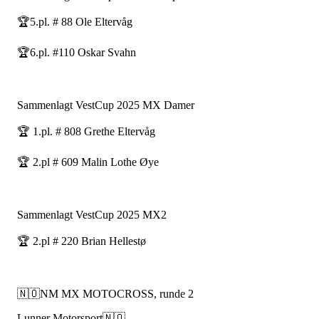
🏆5.pl. # 88 Ole Eltervåg
🏆6.pl. #110 Oskar Svahn
Sammenlagt VestCup 2025 MX Damer
🏆 1.pl. # 808 Grethe Eltervåg
🏆 2.pl # 609 Malin Lothe Øye
Sammenlagt VestCup 2025 MX2
🏆 2.pl # 220 Brian Hellestø
🇳🇴NM MX MOTOCROSS, runde 2
Lunner Motorsport🇳🇴