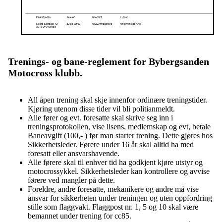
Trenings- og bane-reglement for Bybergsanden
Motocross klubb.
All åpen trening skal skje innenfor ordinære treningstider.
Kjøring utenom disse tider vil bli politianmeldt.
Alle fører og evt. foresatte skal skrive seg inn i
treningsprotokollen, vise lisens, medlemskap og evt, betale
Baneavgift (100,- ) før man starter trening. Dette gjøres hos
Sikkerhetsleder. Førere under 16 år skal alltid ha med
foresatt eller ansvarshavende.
Alle førere skal til enhver tid ha godkjent kjøre utstyr og
motocrossykkel. Sikkerhetsleder kan kontrollere og avvise
førere ved mangler på dette.
Foreldre, andre foresatte, mekanikere og andre må vise
ansvar for sikkerheten under treningen og uten oppfordring
stille som flaggvakt. Flaggpost nr. 1, 5 og 10 skal være
bemannet under trening for cc85.