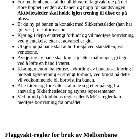
For mellombane skal det alltid være flaggvakt ute på det
store hoppet i enden av banen og hopp før sandsvingen.
Aktivit
etsleder skal holde igjen trening til disse er på
plass.
Er du ny på banen ta kontakt med Sikkerhetsleder (han har
gul vest) for informasjon.
Kjøring i depo er strengt forbudt og vil medføre bortvisning
ved gjentakelse etter at advarsel er gitt.
Utkjøring på bane skal alltid foregå ved starsletten, via
ventesone.
Avkjøring av bane skal kun skje etter målhoppet, gi tegn
ved å løfte en hånd i været.
Kjøring utenom banetrase, avkorting av banetrase, kjøring i
motsatt kjøreretning er strengt forbudt, ved brudd på dette
vil vedkommende bli bortvist fra banen.
Alle førere og foresatte skal rette seg etter pålegg fra
ansvarlig Sikkerhetsleder og styrets representanter.
Ved brudd på klubbens regler eller NMF`s regler kan
medføre bortvisning fra området.
Flaggvakt-regler for bruk av Mellombane