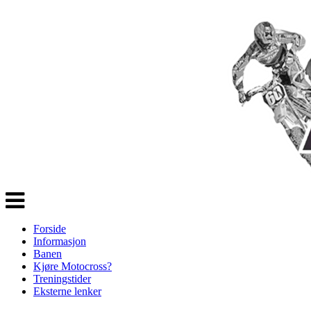
Veksle
navigasjon
Forside
Informasjon
Banen
Kjøre Motocross?
Treningstider
Eksterne lenker