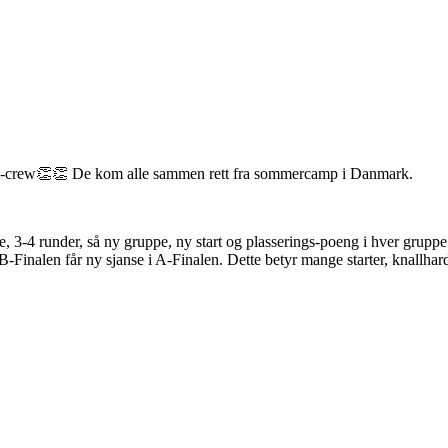
it-crew👏👏 De kom alle sammen rett fra sommercamp i Danmark.
, 3-4 runder, så ny gruppe, ny start og plasserings-poeng i hver grupp
-Finalen får ny sjanse i A-Finalen. Dette betyr mange starter, knallharde 