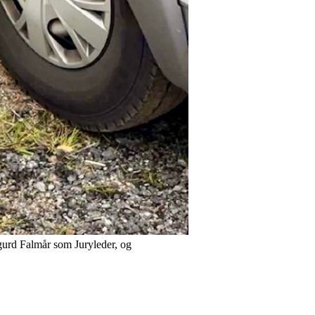
gurd Falmår som Juryleder, og