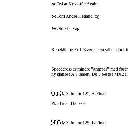
🏍️Oskar Kristoffer Svahn
🏍️Tom Andre Hetland, og
🏍️Ole Eltervåg
Rebekka og Erik Kvernstuen stilte som P
Speedcross er mindre "grupper" med førere
ny sjanse i A-Finalen. De 5 beste i MX2 i B
🇳🇴 MX Junior 125, A-Finale
Pl.5 Brian Hellestø
🇳🇴 MX Junior 125, B-Finale