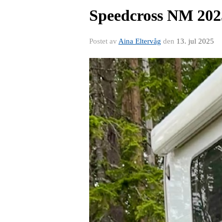
Speedcross NM 202
Postet av
Aina Eltervåg
den
13. jul 2025