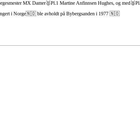
orgesmester MX Damer🥇Pl.1 Martine Anfinnsen Hughes, og med🥈Pl.
rangert i Norge🇳🇴 ble avholdt på Bybergsanden i 1977 🇳🇴