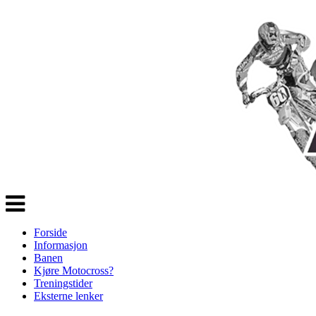
Veksle
navigasjon
Forside
Informasjon
Banen
Kjøre Motocross?
Treningstider
Eksterne lenker