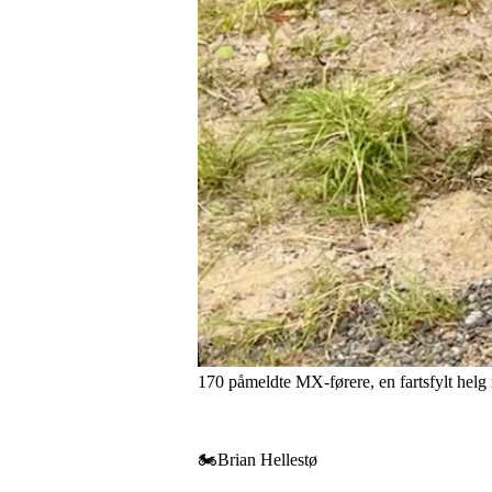
170 påmeldte MX-førere, en fartsfylt hel
🏍️Brian Hellestø