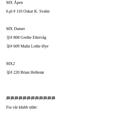
MX Åpen
6.pl # 110 Oskar K. Svahn
MX Damer
🥇# 808 Grethe Eltervåg
🥉# 609 Malin Lothe Øye
MX2
🥈# 220 Brian Hellestø
🏁🏁🏁🏁🏁🏁🏁🏁🏁🏁🏁🏁
Fra vår klubb stilte: