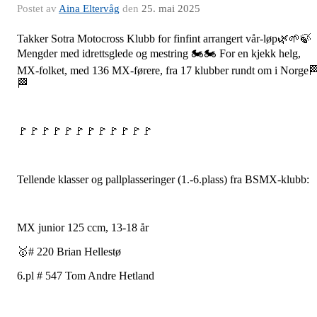
Postet av
Aina Eltervåg
den
25. mai 2025
Takker Sotra Motocross Klubb for finfint arrangert vår-løp🌿🌱🍃
Mengder med idrettsglede og mestring 🏍️🏍️ For en kjekk helg,
MX-folket, med 136 MX-førere, fra 17 klubber rundt om i Norge
🏁
🚩🚩🚩🚩🚩🚩🚩🚩🚩🚩🚩🚩
Tellende klasser og pallplasseringer (1.-6.plass) fra BSMX-klubb:
MX junior 125 ccm, 13-18 år
🥇# 220 Brian Hellestø
6.pl # 547 Tom Andre Hetland