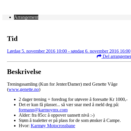
Arrangement
Tid
Lørdag 5. november 2016 10:00 - søndag 6. november 2016 16:00
Del arrangeme
Beskrivelse
Treningssamling (Kun for Jenter/Damer) med Genette Våge
(
www.genette.no
)
2 dager trening + foredrag for utøvere å foresatte Kr 1000,-
Det er kun få plasser... så vær snar med å meld deg på:
formann@karmoymx.com
Alder: fra 85cc å oppover uansett nivå :-)
Støm å toaletter er på plass for de som ønsker å Campe.
Hvor:
Karmøy Motocrossbane