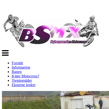
Veksle
navigasjon
Forside
Informasjon
Banen
Kjøre Motocross?
Treningstider
Eksterne lenker