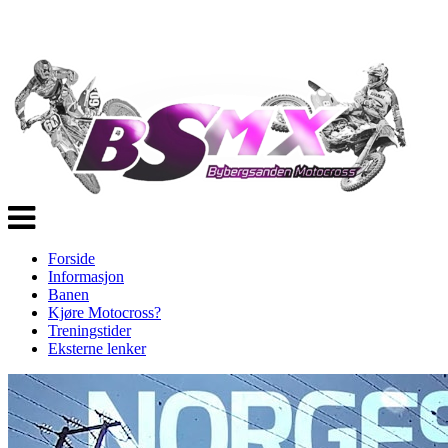
Veksle
navigasjon
Forside
Informasjon
Banen
Kjøre Motocross?
Treningstider
Eksterne lenker