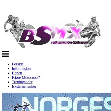
Veksle
navigasjon
Forside
Informasjon
Banen
Kjøre Motocross?
Treningstider
Eksterne lenker