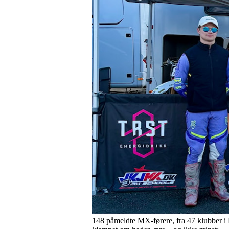
148 påmeldte MX-førere, fra 47 klubber i 