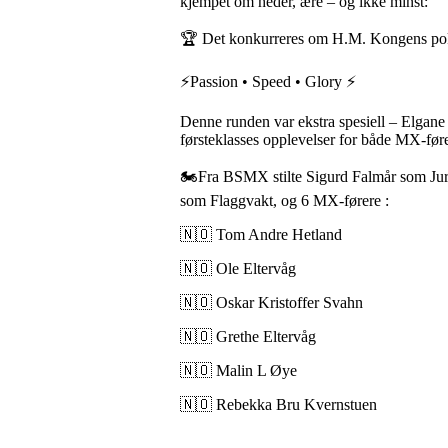
kjempet om heder, ære – og ikke minst:
🏆 Det konkurreres om H.M. Kongens pok
⚡Passion • Speed • Glory ⚡
Denne runden var ekstra spesiell – Elgane
førsteklasses opplevelser for både MX-før
🏍️Fra BSMX stilte Sigurd Falmår som Jury
som Flaggvakt, og 6 MX-førere :
🇳🇴 Tom Andre Hetland
🇳🇴 Ole Eltervåg
🇳🇴 Oskar Kristoffer Svahn
🇳🇴 Grethe Eltervåg
🇳🇴 Malin L Øye
🇳🇴 Rebekka Bru Kvernstuen