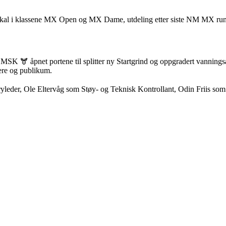
al i klassene MX Open og MX Dame, utdeling etter siste NM MX run
 MSK 🫎 åpnet portene til splitter ny Startgrind og oppgradert vanning
ere og publikum.
leder, Ole Eltervåg som Støy- og Teknisk Kontrollant, Odin Friis som