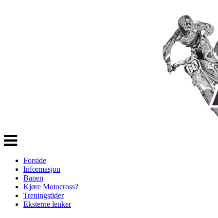
Veksle
navigasjon
Forside
Informasjon
Banen
Kjøre Motocross?
Treningstider
Eksterne lenker