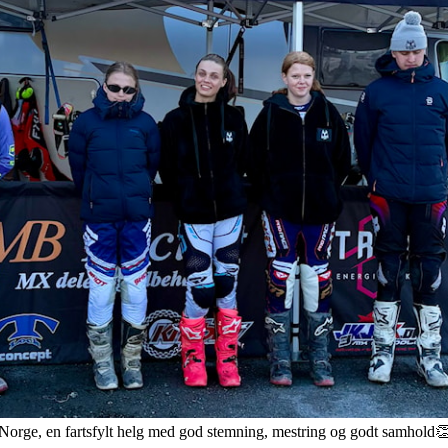
Norge, en fartsfylt helg med god stemning, mestring og godt samhold👏