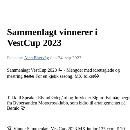
Sammenlagt vinnerer i
VestCup 2023
Postet av
Aina Eltervåg
den
24. sep 2023
Sammenlagt VestCup 2023 🏁 - Mengder med idrettsglede og
mestring 🏍️🏍️ For en kjekk sesong, MX-folket🤩
Takk til Speaker Eivind Ødegård og Juryleder Sigurd Falmår, begg
fra Bybersanden Motocrossklubb, som bidro til arrangementet på
Bømlo 🌸
🏆 Vinner Sammenlagt VestCup 2023 MX junior 125 ccm, # 20