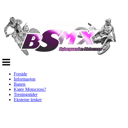
Veksle
navigasjon
Forside
Informasjon
Banen
Kjøre Motocross?
Treningstider
Eksterne lenker