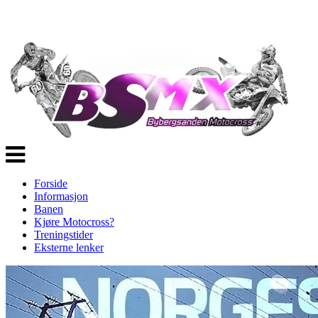
Veksle
navigasjon
Forside
Informasjon
Banen
Kjøre Motocross?
Treningstider
Eksterne lenker