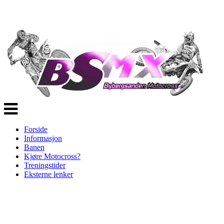
Veksle
navigasjon
Forside
Informasjon
Banen
Kjøre Motocross?
Treningstider
Eksterne lenker