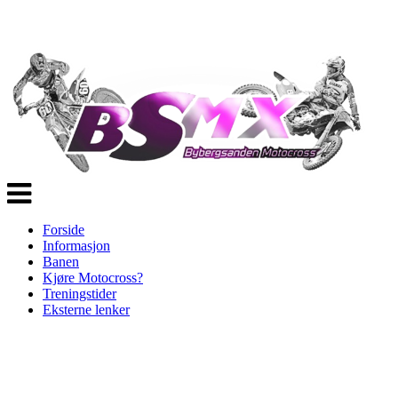
Veksle
navigasjon
Forside
Informasjon
Banen
Kjøre Motocross?
Treningstider
Eksterne lenker