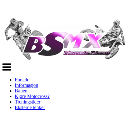
Veksle
navigasjon
Forside
Informasjon
Banen
Kjøre Motocross?
Treningstider
Eksterne lenker