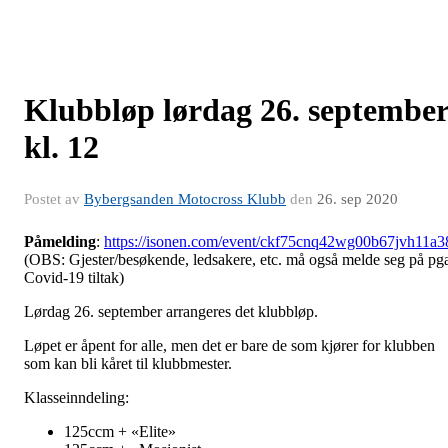
Klubbløp lørdag 26. septembe
kl. 12
Postet av
Bybergsanden Motocross Klubb
den
26. sep 2020
Påmelding
:
https://isonen.com/event/ckf75cnq42wg00b67jvh11a3
(OBS: Gjester/besøkende, ledsakere, etc. må også melde seg på pg
Covid-19 tiltak)
Lørdag 26. september arrangeres det klubbløp.
Løpet er åpent for alle, men det er bare de som kjører for klubben
som kan bli kåret til klubbmester.
Klasseinndeling:
125ccm + «Elite»