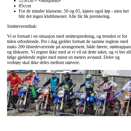
125ccm + «Mosjonist»
85ccm
For de mindre klassene, 50 og 65, kjøres også løp - men her
blir det ingen klubbmester. Alle får lik premiering.
Smitteverntiltak:
Vi er fortsatt i en situasjon med smittespredning, og trenden er for
tiden utfordrende. Per i dag gjelder fortsatt de samme reglene med
maks 200 tilstedeværende på arrangement, både førere, støtteappara
og tilskuere. Vi regner ikke med at vi vil nå dette taket, og vi ber al
følge gjeldende regler med minst en meters avstand. Deler og
verktøy skal ikke deles mellom utøvere.