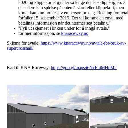
2020 og klippekortet gjelder så lenge det er «klipp» igjen. 2
eller flere kan spleise på enten årskort eller klippekort, men
kortet kan kun brukes av en person pr. dag. Betaling for avta
forfaller 15. september 2019. Det vil komme en email med
betalings informasjon når det nærmer seg betaling.''
''Fyll ut skjemaet i linken under for å inngå avtale.''
for mer informasjon, se
knaraceway.no
Skjema for avtale:
https://www.knaraceway.no/avtale-for-bruk-av-
supercrosshall/
Kart til KNA Raceway:
https://goo.gl/maps/t6NcFuiMHcM2