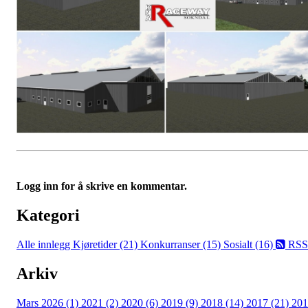
Logg inn for å skrive en kommentar.
Kategori
Alle innlegg
Kjøretider (21)
Konkurranser (15)
Sosialt (16)
RSS
Arkiv
Mars 2026 (1)
2021 (2)
2020 (6)
2019 (9)
2018 (14)
2017 (21)
201