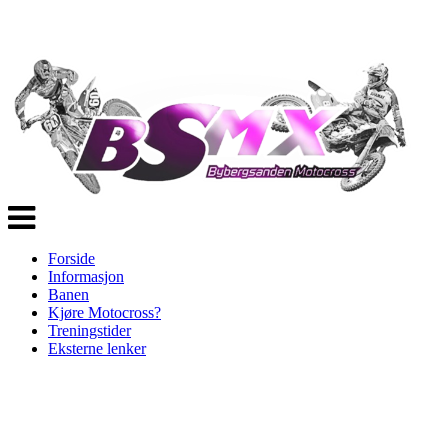
Veksle
navigasjon
Forside
Informasjon
Banen
Kjøre Motocross?
Treningstider
Eksterne lenker