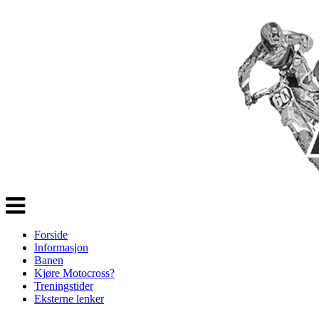
Veksle
navigasjon
Forside
Informasjon
Banen
Kjøre Motocross?
Treningstider
Eksterne lenker