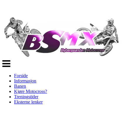
Veksle
navigasjon
Forside
Informasjon
Banen
Kjøre Motocross?
Treningstider
Eksterne lenker