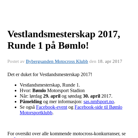
Vestlandsmesterskap 2017,
Runde 1 på Bømlo!
Postet av
Bybergsanden Motocross Klubb
den
18. apr 2017
Det er duket for Vestlandsmesterskap 2017!
Vestlandsmesterskap, Runde 1.
Hvor:
Bømlo
Motorsport Stadion
Når: lørdag
29. april
og søndag
30. april
2017.
Påmelding
og mer informasjon:
sas.nmfsport.no
.
Se også
Facebook-event
og
Facebook-side til Bømlo
Motorsportklubb
.
For oversikt over alle kommende motocross-konkurranser, se